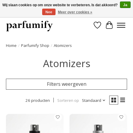
Wij slaan cookies op om onze website te verbeteren. Is dat akkoord?
Ja
Nee
Meer over cookies »
750+ Geuren | Gratis verzending | Maandelijks opzegbaar
Verlanglijst
Winkelwa
Home
/
Parfumify Shop
/
Atomizers
Atomizers
Filters weergeven
26 producten
Sorteren op
Standaard