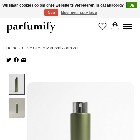
Wij slaan cookies op om onze website te verbeteren. Is dat akkoord?
Ja
Nee
Meer over cookies »
750+ Geuren | Gratis verzending | Maandelijks opzegbaar
Verlanglijst
Winkelwa
Home
/
Olive Green Mat 8ml Atomizer
Product image slideshow Items