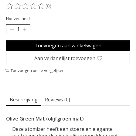
(0)
De beoordeling van dit product is
0
van de 5
Hoeveelheid:
Toevoegen aan winkelwagen
Aan verlanglijst toevoegen
Toevoegen om te vergelijken
Beschrijving
Reviews (0)
Olive Green Mat (olijfgroen mat)
Deze atomizer heeft een stoere en elegante
uitstraling door de diepe olijfgroene kleur met