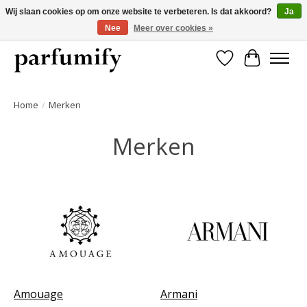
Wij slaan cookies op om onze website te verbeteren. Is dat akkoord?
Ja
Nee
Meer over cookies »
750+ Geuren | Gratis verzending | Maandelijks opzegbaar
Verlanglijst
Winkelwa
Home
/
Merken
Merken
Amouage
Armani