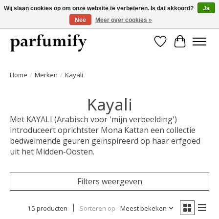
Wij slaan cookies op om onze website te verbeteren. Is dat akkoord?
Ja
Nee
Meer over cookies »
750+ Geuren | Gratis verzending | Maandelijks opzegbaar
Verlanglijst
Winkelwa
Home
/
Merken
/
Kayali
Kayali
Met KAYALI (Arabisch voor 'mijn verbeelding')
introduceert oprichtster Mona Kattan een collectie
bedwelmende geuren geïnspireerd op haar erfgoed
uit het Midden-Oosten.
Filters weergeven
15 producten
Sorteren op
Meest bekeken