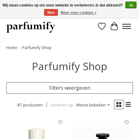
Wij slaan cookies op om onze website te verbeteren. Is dat akkoord?
Ja
Nee
Meer over cookies »
750+ Geuren | Gratis verzending | Maandelijks opzegbaar
Verlanglijst
Winkelwa
Home
/
Parfumify Shop
Parfumify Shop
Filters weergeven
87 producten
Sorteren op
Meest bekeken