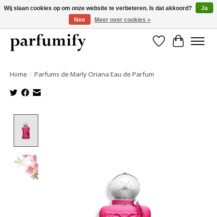
Wij slaan cookies op om onze website te verbeteren. Is dat akkoord?
Ja
Nee
Meer over cookies »
750+ Geuren | Gratis verzending | Maandelijks opzegbaar
Verlanglijst
Winkelwa
Home
/
Parfums de Marly Oriana Eau de Parfum
Product image slideshow Items