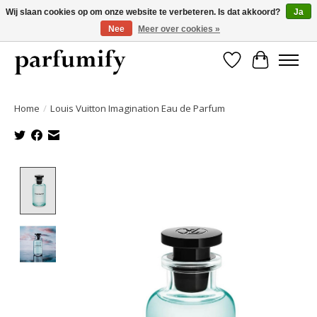
Wij slaan cookies op om onze website te verbeteren. Is dat akkoord?
Ja
Nee
Meer over cookies »
750+ Geuren | Gratis verzending | Maandelijks opzegbaar
Verlanglijst
Winkelwa
Home
/
Louis Vuitton Imagination Eau de Parfum
Product image slideshow Items