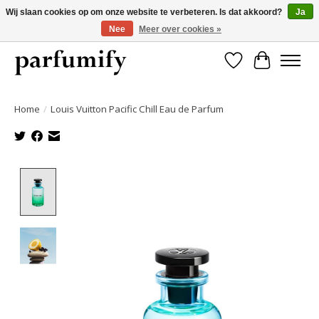
Wij slaan cookies op om onze website te verbeteren. Is dat akkoord?
Ja
Nee
Meer over cookies »
750+ Geuren | Gratis verzending | Maandelijks opzegbaar
Verlanglijst
Winkelwa
Home
/
Louis Vuitton Pacific Chill Eau de Parfum
Product image slideshow Items