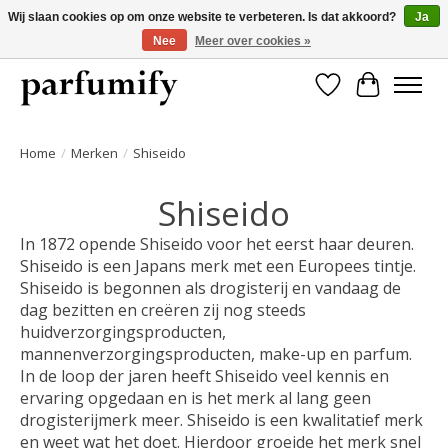
Wij slaan cookies op om onze website te verbeteren. Is dat akkoord?
Ja
Nee
Meer over cookies »
750+ Geuren | Gratis verzending | Maandelijks opzegbaar
Verlanglijst
Winkelwa
Home
/
Merken
/
Shiseido
Shiseido
In 1872 opende Shiseido voor het eerst haar deuren.
Shiseido is een Japans merk met een Europees tintje.
Shiseido is begonnen als drogisterij en vandaag de
dag bezitten en creëren zij nog steeds
huidverzorgingsproducten,
mannenverzorgingsproducten, make-up en parfum.
In de loop der jaren heeft Shiseido veel kennis en
ervaring opgedaan en is het merk al lang geen
drogisterijmerk meer. Shiseido is een kwalitatief merk
en weet wat het doet. Hierdoor groeide het merk snel