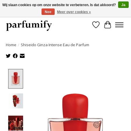
Wij slaan cookies op om onze website te verbeteren. Is dat akkoord?
Ja
Nee
Meer over cookies »
750+ Geuren | Gratis verzending | Maandelijks opzegbaar
Verlanglijst
Winkelwa
Home
/
Shiseido Ginza Intense Eau de Parfum
Product image slideshow Items