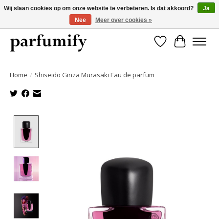
Wij slaan cookies op om onze website te verbeteren. Is dat akkoord?
Ja
Nee
Meer over cookies »
750+ Geuren | Gratis verzending | Maandelijks opzegbaar
Verlanglijst
Winkelwa
Home
/
Shiseido Ginza Murasaki Eau de parfum
Product image slideshow Items