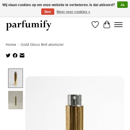
Wij slaan cookies op om onze website te verbeteren. Is dat akkoord?
Ja
Nee
Meer over cookies »
750+ Geuren | Gratis verzending | Maandelijks opzegbaar
Verlanglijst
Winkelwa
Home
/
Gold Gloss 8ml atomizer
Product image slideshow Items