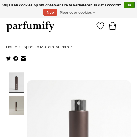
Wij slaan cookies op om onze website te verbeteren. Is dat akkoord?
Ja
Nee
Meer over cookies »
750+ Geuren | Gratis verzending | Maandelijks opzegbaar
Verlanglijst
Winkelwa
Home
/
Espresso Mat 8ml Atomizer
Product image slideshow Items