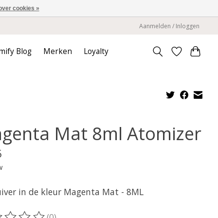
over cookies »
Aanmelden / Inloggen
mify Blog
Merken
Loyalty
genta Mat 8ml Atomizer
5
w
uiver in de kleur Magenta Mat - 8ML
(0)