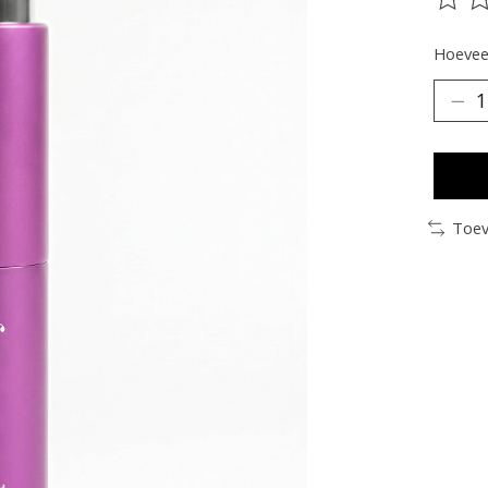
De be
Hoeveel
Toev