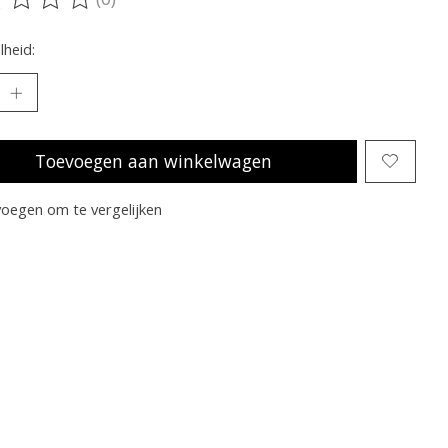
oordeling van dit product is
0
van de 5
heid:
Toevoegen aan winkelwagen
oegen om te vergelijken