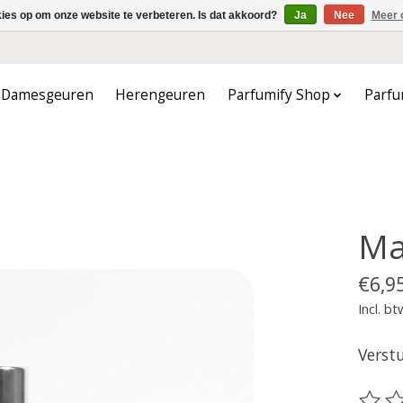
kies op om onze website te verbeteren. Is dat akkoord?
Ja
Nee
Meer 
Damesgeuren
Herengeuren
Parfumify Shop
Parfu
Ma
€6,9
Incl. bt
Verst