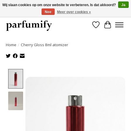
Wij slaan cookies op om onze website te verbeteren. Is dat akkoord?
Ja
Nee
Meer over cookies »
750+ Geuren | Gratis verzending | Maandelijks opzegbaar
Verlanglijst
Winkelwa
Home
/
Cherry Gloss 8ml atomizer
Product image slideshow Items