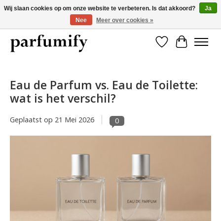
Wij slaan cookies op om onze website te verbeteren. Is dat akkoord?
Ja
Nee
Meer over cookies »
750+ Geuren | Gratis verzending | Maandelijks opzegbaar
Verlanglijst
Winkelwa
Eau de Parfum vs. Eau de Toilette:
wat is het verschil?
Geplaatst op
21 Mei 2026
0