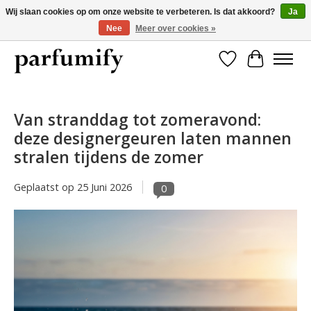
Wij slaan cookies op om onze website te verbeteren. Is dat akkoord?
Ja
Nee
Meer over cookies »
750+ Geuren | Gratis verzending | Maandelijks opzegbaar
Verlanglijst
Winkelwa
Van stranddag tot zomeravond:
deze designergeuren laten mannen
stralen tijdens de zomer
Geplaatst op
25 Juni 2026
0