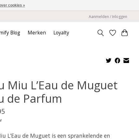
over cookies »
Aanmelden / Inloggen
mify Blog
Merken
Loyalty
u Miu L’Eau de Muguet
u de Parfum
95
w
iu L’Eau de Muguet is een sprankelende en