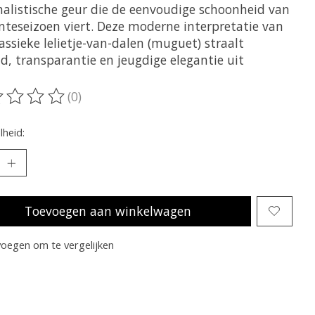
alistische geur die de eenvoudige schoonheid van
enteseizoen viert. Deze moderne interpretatie van
assieke lelietje-van-dalen (muguet) straalt
id, transparantie en jeugdige elegantie uit
(0)
oordeling van dit product is
0
van de 5
heid:
Toevoegen aan winkelwagen
oegen om te vergelijken