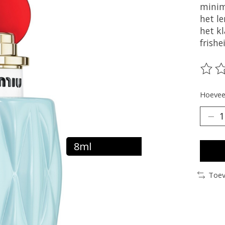
minim
het l
het kl
frishe
De be
Hoeveel
8ml
Toev