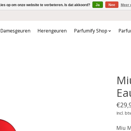
kies op om onze website te verbeteren. Is dat akkoord?
Ja
Nee
Meer 
Damesgeuren
Herengeuren
Parfumify Shop
Parfu
Mi
Ea
€29,
Incl. bt
Miu M