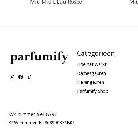
Miu Miu L’Eau Rosée
Miu
Categorieën
Hoe het werkt
Damesgeuren
Herengeuren
Parfumify Shop
KVK-nummer: 99435993
BTW-nummer: NL868990371B01