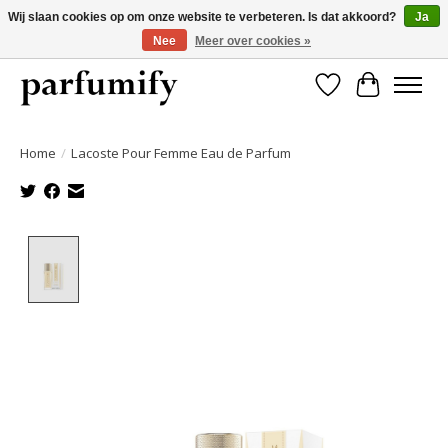
Wij slaan cookies op om onze website te verbeteren. Is dat akkoord?
Ja
Nee
Meer over cookies »
750+ Geuren | Gratis verzending | Maandelijks opzegbaar
Verlanglijst
Winkelwa
Home
/
Lacoste Pour Femme Eau de Parfum
Product image slideshow Items