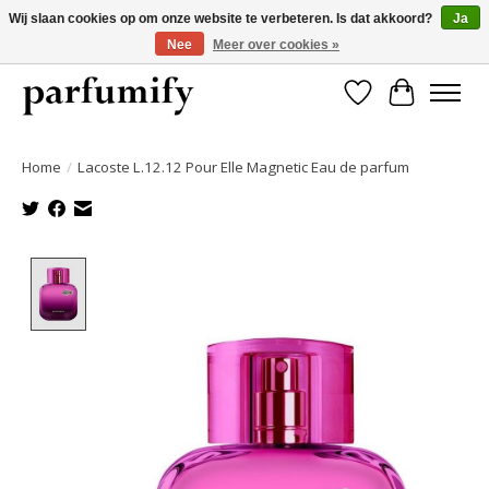
Wij slaan cookies op om onze website te verbeteren. Is dat akkoord?
Ja
Nee
Meer over cookies »
750+ Geuren | Gratis verzending | Maandelijks opzegbaar
Verlanglijst
Winkelwa
Home
/
Lacoste L.12.12 Pour Elle Magnetic Eau de parfum
Product image slideshow Items