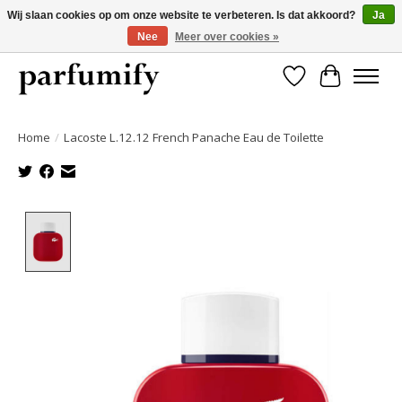
Wij slaan cookies op om onze website te verbeteren. Is dat akkoord?
Ja
Nee
Meer over cookies »
750+ Geuren | Gratis verzending | Maandelijks opzegbaar
Verlanglijst
Winkelwa
Home
/
Lacoste L.12.12 French Panache Eau de Toilette
Product image slideshow Items