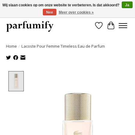
Wij slaan cookies op om onze website te verbeteren. Is dat akkoord?
Ja
Nee
Meer over cookies »
750+ Geuren | Gratis verzending | Maandelijks opzegbaar
Verlanglijst
Winkelwa
Home
/
Lacoste Pour Femme Timeless Eau de Parfum
Product image slideshow Items