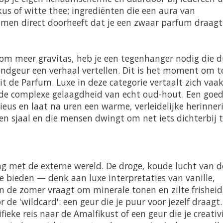
kus of witte thee; ingrediënten die een aura van
t men direct doorheeft dat je een zwaar parfum draagt
om meer gravitas, heb je een tegenhanger nodig die d
ondgeur een verhaal vertellen. Dit is het moment om t
it de Parfum
. Luxe in deze categorie vertaalt zich vaa
 de complexe gelaagdheid van echt oud-hout. Een goe
ieus en laat na uren een warme, verleidelijke herinner
jden sjaal en die mensen dwingt om net iets dichterbij 
g met de externe wereld. De droge, koude lucht van d
bieden — denk aan luxe interpretaties van vanille,
n de zomer vraagt om minerale tonen en zilte frisheid
 de 'wildcard': een geur die je puur voor jezelf draagt.
ieke reis naar de Amalfikust of een geur die je creativi