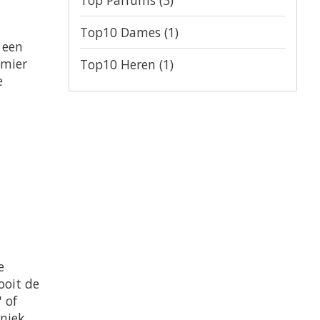
Top Parfums
(3)
Top10 Dames
(1)
 een
jmier
Top10 Heren
(1)
e
e
ooit de
 of
uniek