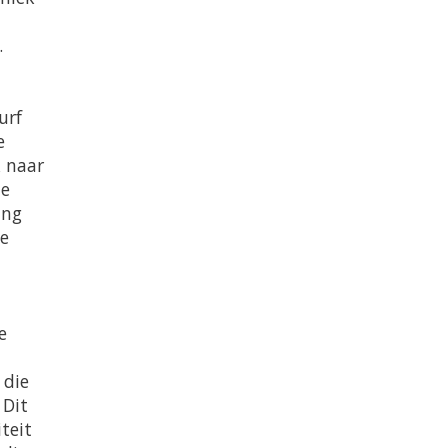
.
urf
e
k naar
de
ing
te
e
 die
 Dit
teit