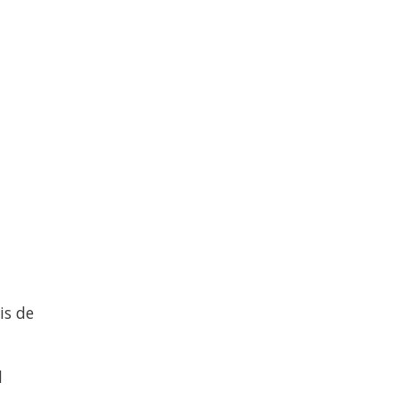
is de
d