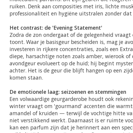
ruiken. Denk aan composities met iris, lichte mus
professionaliteit en hygiëne uitstralen zonder da
Het contrast: de 'Evening Statement'
Zodra de zon ondergaat of de gelegenheid vraagt 
toont. Waar je basisgeur bescheiden is, mag je av
investeren in rijkere concentraties, zoals een
Extra
diepe, harsachtige noten zoals amber, wierook of
avondgeur evolueert op de huid; hij begint myster
achter. Het is de geur die blijft hangen op een zi
komen staan.
De emotionele laag: seizoenen en stemmingen
Een volwaardige geurgarderobe houdt ook rekenin
winter vraagt om 'gourmand' accenten die warmte 
amandel of kruiden — terwijl de vochtige hitte va
niet verstikkend werkt. Daarnaast is er ruimte voor
kan een parfum zijn dat je herinnert aan een specif