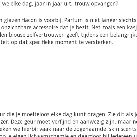
 we elke dag, jaar in jaar uit, trouw opvangen?
glazen flacon is voorbij. Parfum is niet langer slechts
onzichtbare accessoire dat je bezit. Net zoals een kas
den blouse zelfvertrouwen geeft tijdens een belangrijk
iteit op dat specifieke moment te versterken.
 die je moeiteloos elke dag kunt dragen. Zie dit als j
azer. Deze geur moet verfijnd en aanwezig zijn, maar n
eken we hierbij vaak naar de zogenaamde 'skin scents'
 op je eigen lichaamschemie en daardoor bij iedereen 