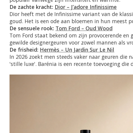
De zachte kracht:
Dior – J’adore Infinissime
Dior heeft met de Infinissime variant van de klass
goud. Het is een ode aan bloemen in hun meest p
De sensuele rook:
Tom Ford – Oud Wood
Tom Ford staat bekend om zijn provocerende en 
gewilde designergeuren voor zowel mannen als vr
De frisheid:
Hermès – Un Jardin Sur Le Nil
In 2026 zoekt men steeds vaker naar geuren die na
'stille luxe'.
Barénia
is een recente toevoeging die d