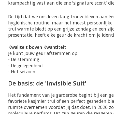
krampachtig vast aan die ene 'signature scent' die
De tijd dat we ons leven lang trouw bleven aan één 
hygiënische routine, maar het meest persoonlijke, 
trui warmte biedt op een grijze zondag en een zij
presentatie, heeft elke geur de kracht om je ident
Kwaliteit boven Kwantiteit
Je kunt jouw geur afstemmen op:
- De stemming
- De gelegenheid
- Het seizoen
De basis: de 'Invisible Suit'
Het fundament van je garderobe begint bij een geur
favoriete kasjmier trui of een perfect gesneden bl
ruimte overnemen voordat jij dat doet. In 2026 zo
moleculaire parfums. Dit zijn geuren die reageren