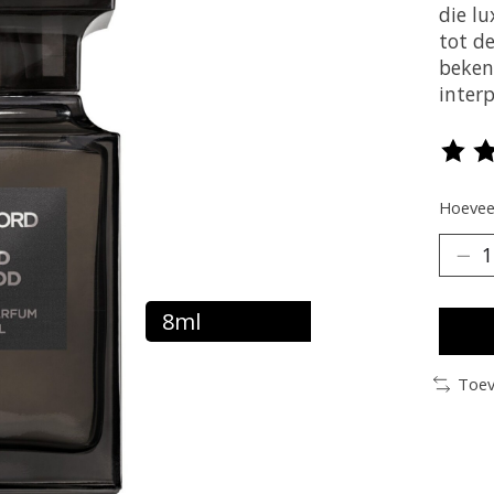
die l
tot de
beken
inter
De be
Hoeveel
8ml
Toev