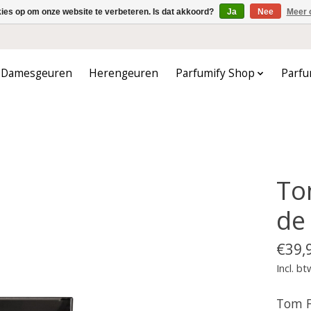
kies op om onze website te verbeteren. Is dat akkoord?
Ja
Nee
Meer 
Damesgeuren
Herengeuren
Parfumify Shop
Parfu
To
de
€39,
Incl. bt
Tom F