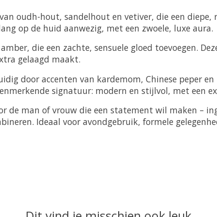
 van oudh-hout, sandelhout en vetiver, die een diepe
 lang op de huid aanwezig, met een zwoele, luxe aura.
 amber, die een zachte, sensuele gloed toevoegen. D
extra gelaagd maakt.
kruidig door accenten van kardemom, Chinese peper en
 kenmerkende signatuur: modern en stijlvol, met een ex
oor de man of vrouw die een statement wil maken – i
mbineren. Ideaal voor avondgebruik, formele gelegenh
Dit vind je misschien ook leuk