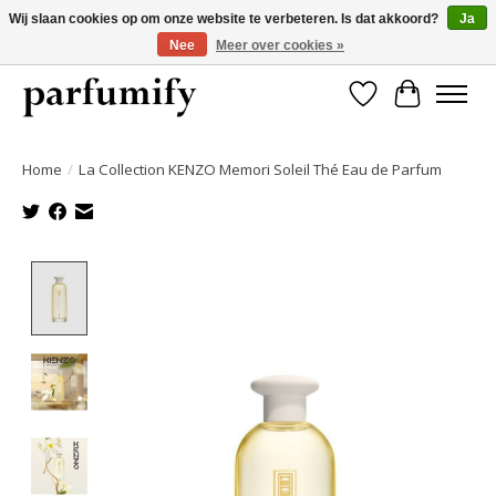
Wij slaan cookies op om onze website te verbeteren. Is dat akkoord?
Ja
Nee
Meer over cookies »
750+ Geuren | Gratis verzending | Maandelijks opzegbaar
Verlanglijst
Winkelwa
Home
/
La Collection KENZO Memori Soleil Thé Eau de Parfum
Product image slideshow Items