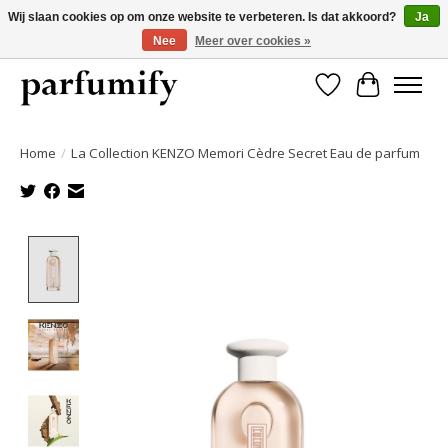
Wij slaan cookies op om onze website te verbeteren. Is dat akkoord?
Ja
Nee
Meer over cookies »
750+ Geuren | Gratis verzending | Maandelijks opzegbaar
Verlanglijst
Winkelwa
Home
/
La Collection KENZO Memori Cèdre Secret Eau de parfum
Product image slideshow Items