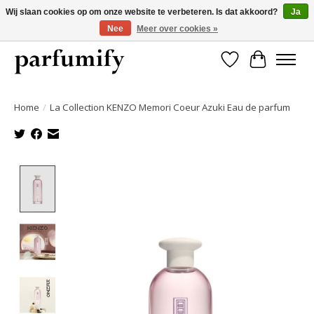
Wij slaan cookies op om onze website te verbeteren. Is dat akkoord?
Ja
Nee
Meer over cookies »
750+ Geuren | Gratis verzending | Maandelijks opzegbaar
Verlanglijst
Winkelwa
Home
/
La Collection KENZO Memori Coeur Azuki Eau de parfum
Product image slideshow Items