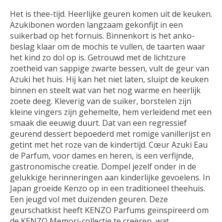
Het is thee-tijd. Heerlijke geuren komen uit de keuken.
Azukibonen worden langzaam gekonfijt in een
suikerbad op het fornuis. Binnenkort is het anko-
beslag klaar om de mochis te vullen, de taarten waar
het kind zo dol op is. Getrouwd met de lichtzure
zoetheid van sappige zwarte bessen, vult de geur van
Azuki het huis. Hij kan het niet laten, sluipt de keuken
binnen en steelt wat van het nog warme en heerlijk
zoete deeg. Kleverig van de suiker, borstelen zijn
kleine vingers zijn gehemelte, hem verleidend met een
smaak die eeuwig duurt. Dat van een regressief
geurend dessert bepoederd met romige vanillerijst en
getint met het roze van de kindertijd. Cœur Azuki Eau
de Parfum, voor dames en heren, is een verfijnde,
gastronomische creatie. Dompel jezelf onder in de
gelukkige herinneringen aan kinderlijke gevoelens. In
Japan groeide Kenzo op in een traditioneel theehuis.
Een jeugd vol met duizenden geuren. Deze
geurschatkist heeft KENZO Parfums geïnspireerd om
de KENZO Memori-collectie te creëren, wat