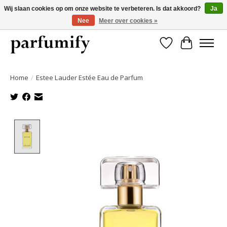
Wij slaan cookies op om onze website te verbeteren. Is dat akkoord?
Ja
Nee
Meer over cookies »
750+ Geuren | Gratis verzending | Maandelijks opzegbaar
Verlanglijst
Winkelwa
Home
/
Estee Lauder Estée Eau de Parfum
Product image slideshow Items