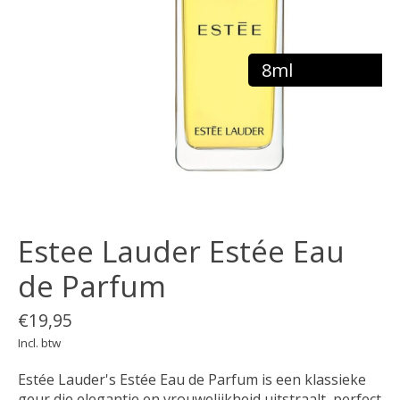
8ml
Estee Lauder Estée Eau
de Parfum
€19,95
Incl. btw
Estée Lauder's Estée Eau de Parfum is een klassieke
geur die elegantie en vrouwelijkheid uitstraalt, perfect