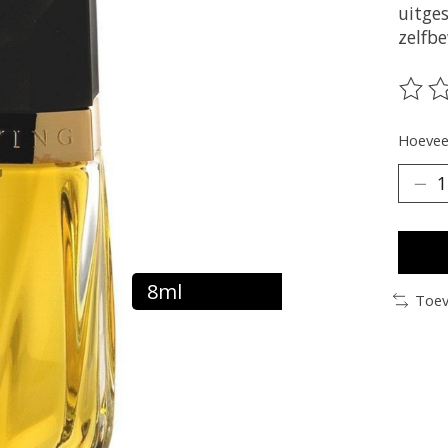
uitges
zelfb
De be
Hoeveel
8ml
Toev