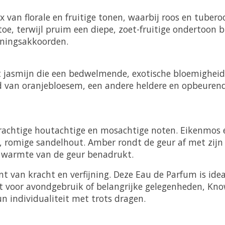
an florale en fruitige tonen, waarbij roos en tuberoo
e, terwijl pruim een diepe, zoet-fruitige ondertoon b
eningsakkoorden.
et jasmijn die een bedwelmende, exotische bloemigheid
d van oranjebloesem, een andere heldere en opbeurend
rachtige houtachtige en mosachtige noten. Eikenmos e
, romige sandelhout. Amber rondt de geur af met zijn
n warmte van de geur benadrukt.
t van kracht en verfijning. Deze Eau de Parfum is ide
ect voor avondgebruik of belangrijke gelegenheden, Kn
n individualiteit met trots dragen.