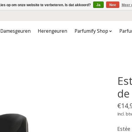
kies op om onze website te verbeteren. Is dat akkoord?
Ja
Nee
Meer 
Damesgeuren
Herengeuren
Parfumify Shop
Parfu
Es
de
€14,
Incl. bt
Estée