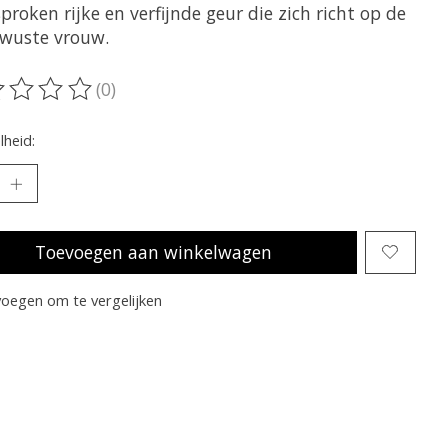
proken rijke en verfijnde geur die zich richt op de
ewuste vrouw.
(0)
oordeling van dit product is
0
van de 5
heid:
Toevoegen aan winkelwagen
oegen om te vergelijken