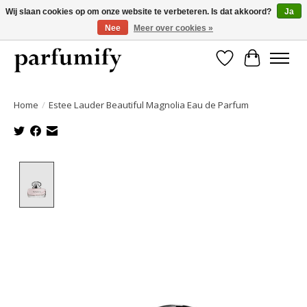
Wij slaan cookies op om onze website te verbeteren. Is dat akkoord?
Ja
Nee
Meer over cookies »
750+ Geuren | Gratis verzending | Maandelijks opzegbaar
Verlanglijst
Winkelwa
Home
/
Estee Lauder Beautiful Magnolia Eau de Parfum
Product image slideshow Items