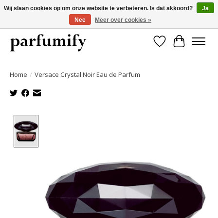
Wij slaan cookies op om onze website te verbeteren. Is dat akkoord?
Ja
Nee
Meer over cookies »
750+ Geuren | Gratis verzending | Maandelijks opzegbaar
Verlanglijst
Winkelwa
Home
/
Versace Crystal Noir Eau de Parfum
Product image slideshow Items