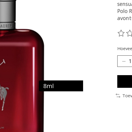
sensua
Polo R
avont
De be
Hoeveel
8ml
Toev