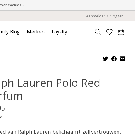
over cookies »
Aanmelden / Inloggen
mify Blog
Merken
Loyalty
lph Lauren Polo Red
rfum
95
w
Red van Ralph Lauren belichaamt zelfvertrouwen,