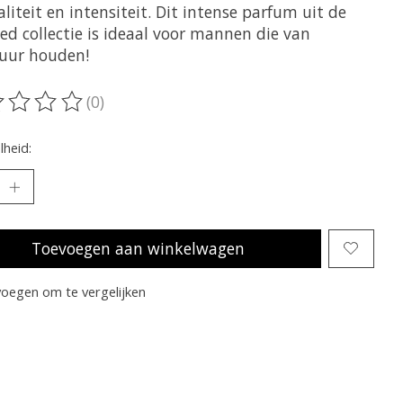
liteit en intensiteit. Dit intense parfum uit de
ed collectie is ideaal voor mannen die van
uur houden!
(0)
oordeling van dit product is
0
van de 5
heid:
Toevoegen aan winkelwagen
oegen om te vergelijken