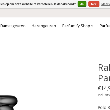
kies op om onze website te verbeteren. Is dat akkoord?
Ja
Nee
Meer 
Damesgeuren
Herengeuren
Parfumify Shop
Parfu
Ra
Pa
€14,
Incl. bt
Polo 