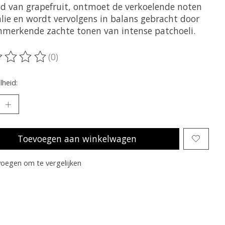
eid van grapefruit, ontmoet de verkoelende noten
alie en wordt vervolgens in balans gebracht door
nmerkende zachte tonen van intense patchoeli.
(0)
oordeling van dit product is
0
van de 5
heid:
Toevoegen aan winkelwagen
oegen om te vergelijken