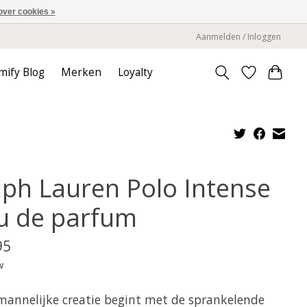
over cookies »
Aanmelden / Inloggen
mify Blog
Merken
Loyalty
lph Lauren Polo Intense
u de parfum
95
w
mannelijke creatie begint met de sprankelende