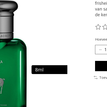
frish
van s
de ke
De be
Hoeveel
8ml
Toev