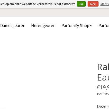
kies op om onze website te verbeteren. Is dat akkoord?
Ja
Nee
Meer 
Damesgeuren
Herengeuren
Parfumify Shop
Parfu
Ra
Ea
€19,
Incl. bt
Deze 