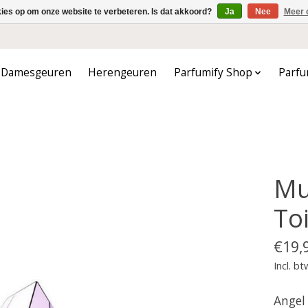
kies op om onze website te verbeteren. Is dat akkoord?
Ja
Nee
Meer 
Damesgeuren
Herengeuren
Parfumify Shop
Parfu
Mu
Toi
€19,
Incl. bt
Angel