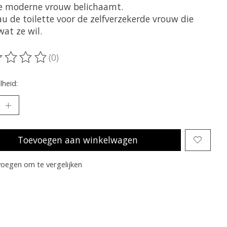
e moderne vrouw belichaamt.
u de toilette voor de zelfverzekerde vrouw die
at ze wil.
(0)
oordeling van dit product is
0
van de 5
heid:
Toevoegen aan winkelwagen
oegen om te vergelijken