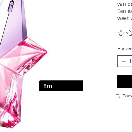
van d
Een ea
weet w
De be
Hoeveel
8ml
Toev