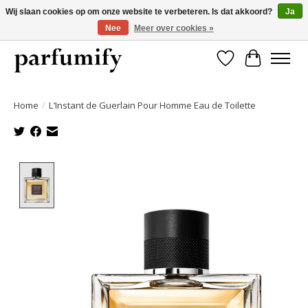
Wij slaan cookies op om onze website te verbeteren. Is dat akkoord?
Ja
Nee
Meer over cookies »
750+ Geuren | Gratis verzending | Maandelijks opzegbaar
Verlanglijst
Winkelwa
Home
/
L’Instant de Guerlain Pour Homme Eau de Toilette
Product image slideshow Items