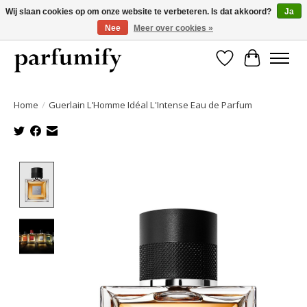
Wij slaan cookies op om onze website te verbeteren. Is dat akkoord?
Ja
Nee
Meer over cookies »
750+ Geuren | Gratis verzending | Maandelijks opzegbaar
Verlanglijst
Winkelwa
Home
/
Guerlain L’Homme Idéal L'Intense Eau de Parfum
Product image slideshow Items