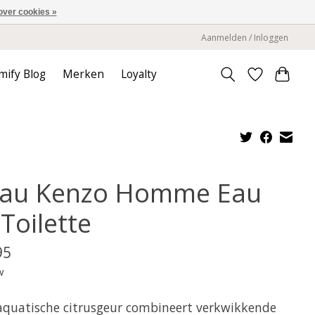
over cookies »
Aanmelden / Inloggen
mify Blog
Merken
Loyalty
Eau Kenzo Homme Eau
Toilette
95
w
aquatische citrusgeur combineert verkwikkende