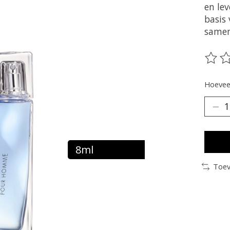
en le
basis
samen
De be
Hoeveel
8ml
Toev