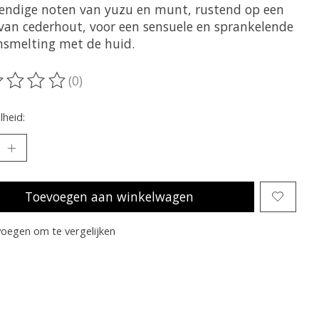
vendige noten van yuzu en munt, rustend op een
 van cederhout, voor een sensuele en sprankelende
smelting met de huid.
(0)
oordeling van dit product is
0
van de 5
heid:
Toevoegen aan winkelwagen
oegen om te vergelijken