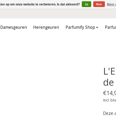
kies op om onze website te verbeteren. Is dat akkoord?
Ja
Nee
Meer 
Damesgeuren
Herengeuren
Parfumify Shop
Parfu
L'
de 
€14,
Incl. bt
Deze 