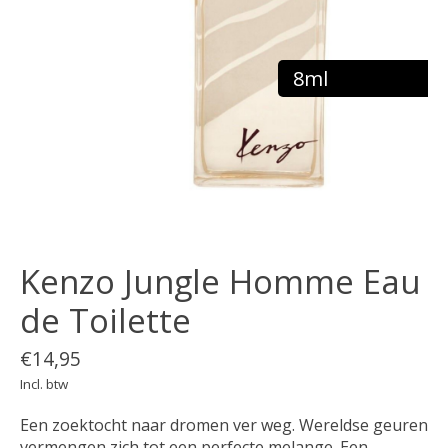
8ml
Kenzo Jungle Homme Eau
de Toilette
€14,95
Incl. btw
Een zoektocht naar dromen ver weg. Wereldse geuren
vermengen zich tot een perfecte melange. Een