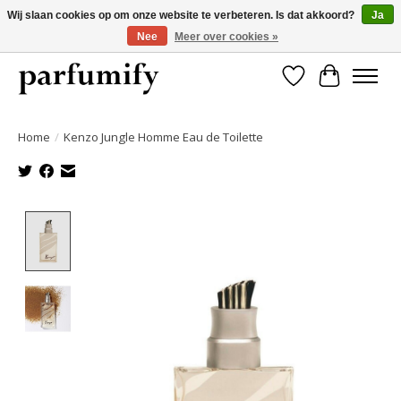
Wij slaan cookies op om onze website te verbeteren. Is dat akkoord?
Ja
Nee
Meer over cookies »
750+ Geuren | Gratis verzending | Maandelijks opzegbaar
Verlanglijst
Winkelwa
Home
/
Kenzo Jungle Homme Eau de Toilette
Product image slideshow Items