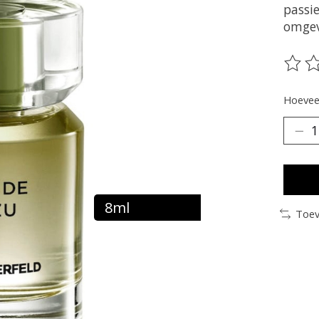
passie
omgev
De be
Hoeveel
8ml
Toev