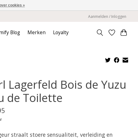
over cookies »
Aanmelden / Inloggen
mify Blog
Merken
Loyalty
rl Lagerfeld Bois de Yuzu
u de Toilette
95
w
eur straalt stoere sensualiteit, verleiding en