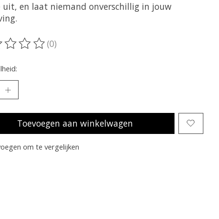
 uit, en laat niemand onverschillig in jouw
ing.
(0)
oordeling van dit product is
0
van de 5
heid:
Toevoegen aan winkelwagen
oegen om te vergelijken