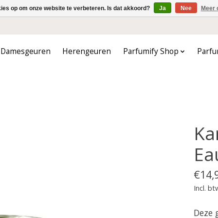
kies op om onze website te verbeteren. Is dat akkoord?
Ja
Nee
Meer 
Damesgeuren
Herengeuren
Parfumify Shop
Parfu
Ka
Ea
€14,
Incl. bt
Deze g