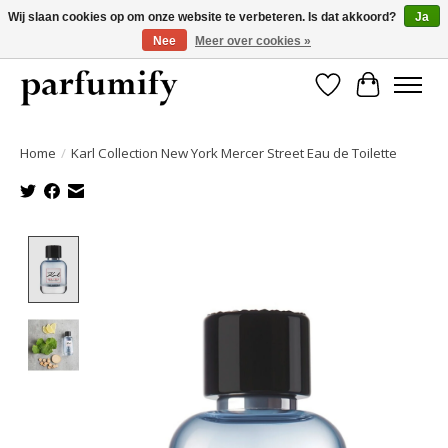
Wij slaan cookies op om onze website te verbeteren. Is dat akkoord?
Ja
Nee
Meer over cookies »
750+ Geuren | Gratis verzending | Maandelijks opzegbaar
Verlanglijst
Winkelwa
Home
/
Karl Collection New York Mercer Street Eau de Toilette
Product image slideshow Items