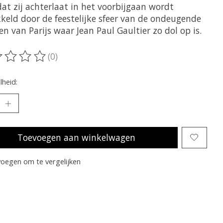
at zij achterlaat in het voorbijgaan wordt
kkeld door de feestelijke sfeer van de ondeugende
n van Parijs waar Jean Paul Gaultier zo dol op is.
(0)
oordeling van dit product is
0
van de 5
heid:
Toevoegen aan winkelwagen
oegen om te vergelijken