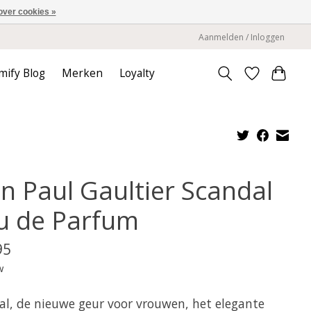
over cookies »
Aanmelden / Inloggen
mify Blog
Merken
Loyalty
an Paul Gaultier Scandal
u de Parfum
95
w
al, de nieuwe geur voor vrouwen, het elegante