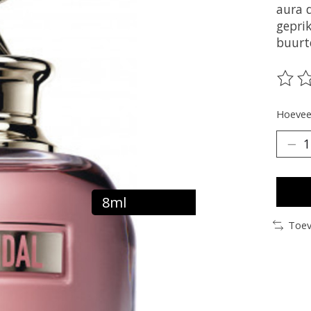
aura d
gepri
buurte
De be
Hoeveel
8ml
Toev