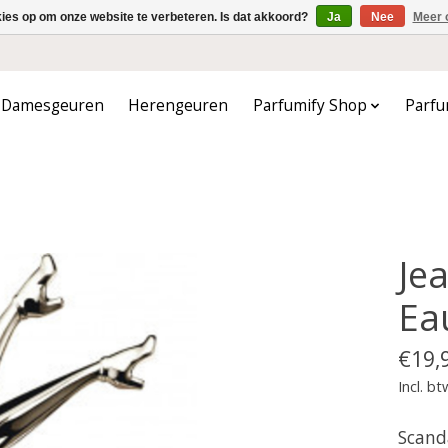
kies op om onze website te verbeteren. Is dat akkoord?
Ja
Nee
Meer 
Damesgeuren
Herengeuren
Parfumify Shop
Parfu
Je
Ea
€19,
Incl. bt
Scand