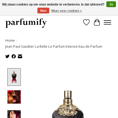
Wij slaan cookies op om onze website te verbeteren. Is dat akkoord?
Ja
Nee
Meer over cookies »
750+ Geuren | Gratis verzending | Maandelijks opzegbaar
Verlanglijst
Winkelwa
Home
/
Jean Paul Gaultier La Belle Le Parfum Intense Eau de Parfum
Product image slideshow Items