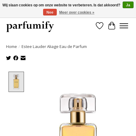
Wij slaan cookies op om onze website te verbeteren. Is dat akkoord?
Ja
Nee
Meer over cookies »
750+ Geuren | Gratis verzending | Maandelijks opzegbaar
Verlanglijst
Winkelwa
Home
/
Estee Lauder Aliage Eau de Parfum
Product image slideshow Items