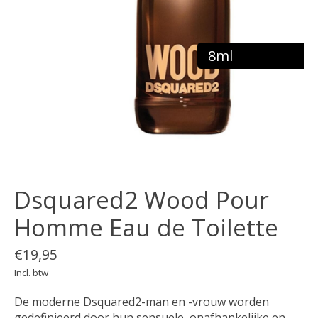
8ml
Dsquared2 Wood Pour
Homme Eau de Toilette
€19,95
Incl. btw
De moderne Dsquared2-man en -vrouw worden
gedefinieerd door hun sensuele, onafhankelijke en