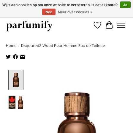
Wij slaan cookies op om onze website te verbeteren. Is dat akkoord?
Ja
Nee
Meer over cookies »
750+ Geuren | Gratis verzending | Maandelijks opzegbaar
Verlanglijst
Winkelwa
Home
/
Dsquared2 Wood Pour Homme Eau de Toilette
Product image slideshow Items