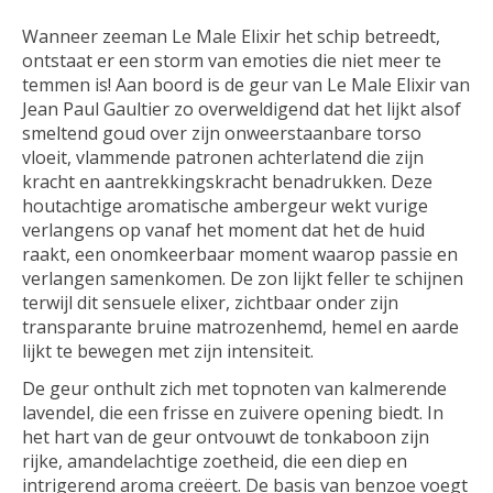
Wanneer zeeman Le Male Elixir het schip betreedt,
ontstaat er een storm van emoties die niet meer te
temmen is! Aan boord is de geur van Le Male Elixir van
Jean Paul Gaultier zo overweldigend dat het lijkt alsof
smeltend goud over zijn onweerstaanbare torso
vloeit, vlammende patronen achterlatend die zijn
kracht en aantrekkingskracht benadrukken. Deze
houtachtige aromatische ambergeur wekt vurige
verlangens op vanaf het moment dat het de huid
raakt, een onomkeerbaar moment waarop passie en
verlangen samenkomen. De zon lijkt feller te schijnen
terwijl dit sensuele elixer, zichtbaar onder zijn
transparante bruine matrozenhemd, hemel en aarde
lijkt te bewegen met zijn intensiteit.
De geur onthult zich met topnoten van kalmerende
lavendel, die een frisse en zuivere opening biedt. In
het hart van de geur ontvouwt de tonkaboon zijn
rijke, amandelachtige zoetheid, die een diep en
intrigerend aroma creëert. De basis van benzoe voegt