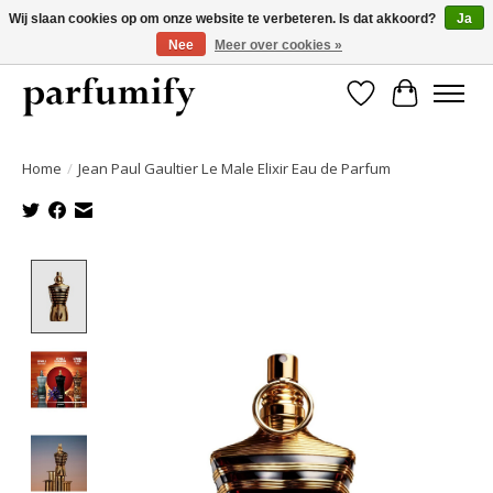
Wij slaan cookies op om onze website te verbeteren. Is dat akkoord?
Ja
Nee
Meer over cookies »
750+ Geuren | Gratis verzending | Maandelijks opzegbaar
Verlanglijst
Winkelwa
Home
/
Jean Paul Gaultier Le Male Elixir Eau de Parfum
Product image slideshow Items