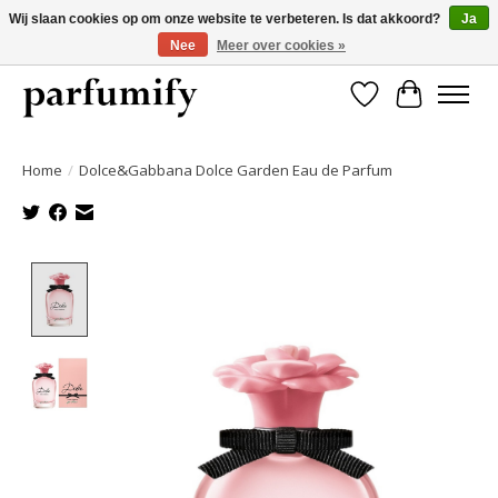
Wij slaan cookies op om onze website te verbeteren. Is dat akkoord?
Ja
Nee
Meer over cookies »
750+ Geuren | Gratis verzending | Maandelijks opzegbaar
Verlanglijst
Winkelwa
Home
/
Dolce&Gabbana Dolce Garden Eau de Parfum
Product image slideshow Items