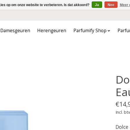
kies op om onze website te verbeteren. Is dat akkoord?
Ja
Nee
Meer 
Damesgeuren
Herengeuren
Parfumify Shop
Parfu
Do
Ea
€14,
Incl. bt
Dolce