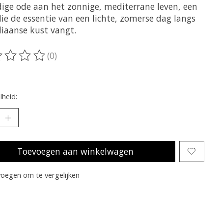
dige ode aan het zonnige, mediterrane leven, een
ie de essentie van een lichte, zomerse dag langs
liaanse kust vangt.
(0)
oordeling van dit product is
0
van de 5
heid:
Toevoegen aan winkelwagen
oegen om te vergelijken