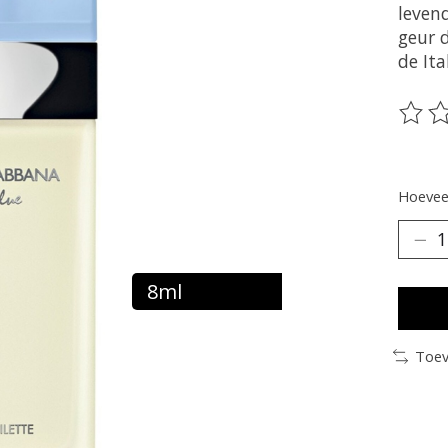
leven
geur d
de Ita
De be
Hoeveel
8ml
Toev