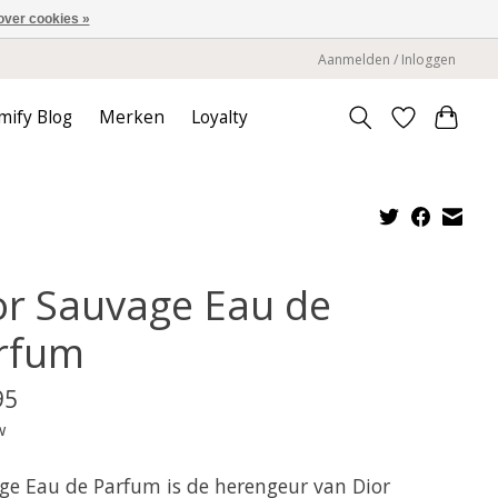
over cookies »
Aanmelden / Inloggen
mify Blog
Merken
Loyalty
or Sauvage Eau de
rfum
95
w
ge Eau de Parfum is de herengeur van Dior