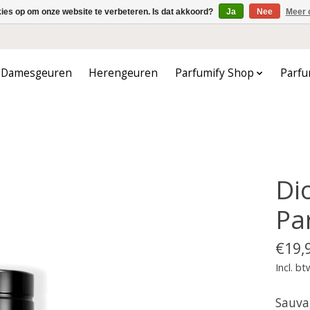
kies op om onze website te verbeteren. Is dat akkoord?
Ja
Nee
Meer 
Damesgeuren
Herengeuren
Parfumify Shop
Parfu
Di
Pa
€19,
Incl. bt
Sauva