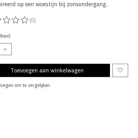
pireerd op een woestijn bij zonsondergang.
(0)
oordeling van dit product is
0
van de 5
heid:
Toevoegen aan winkelwagen
oegen om te vergelijken