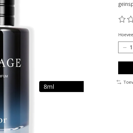
geïns
De be
Hoeveel
Toev
8ml