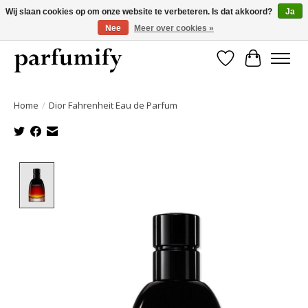
Wij slaan cookies op om onze website te verbeteren. Is dat akkoord?
Ja
Nee
Meer over cookies »
750+ Geuren | Gratis verzending | Maandelijks opzegbaar
Verlanglijst
Winkelwa
Home
/
Dior Fahrenheit Eau de Parfum
Product image slideshow Items