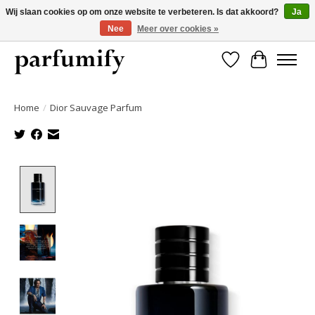
Wij slaan cookies op om onze website te verbeteren. Is dat akkoord?
Ja
Nee
Meer over cookies »
750+ Geuren | Gratis verzending | Maandelijks opzegbaar
Verlanglijst
Winkelwa
Home
/
Dior Sauvage Parfum
Product image slideshow Items